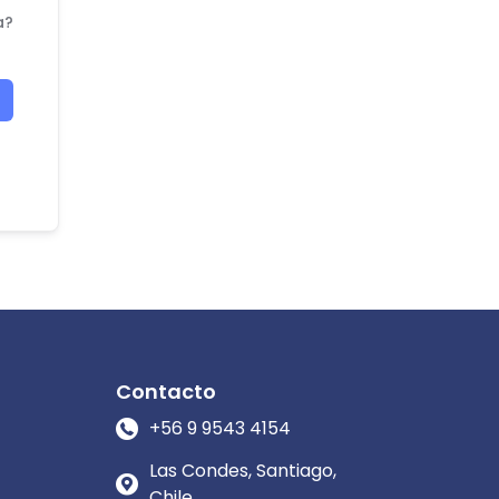
a?
Contacto
+56 9 9543 4154
Las Condes, Santiago,
Chile