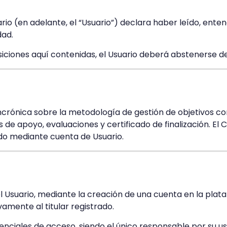
suario (en adelante, el “Usuario”) declara haber leído, ent
dad.
ciones aquí contenidas, el Usuario deberá abstenerse de u
incrónica sobre la metodología de gestión de objetivos 
 de apoyo, evaluaciones y certificado de finalización. El
ado mediante cuenta de Usuario.
del Usuario, mediante la creación de una cuenta en la pla
vamente al titular registrado.
enciales de acceso, siendo el único responsable por su u