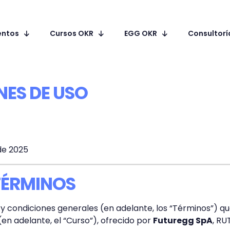
entos
Cursos OKR
EGG OKR
Consultorí
NES DE USO
de 2025
 TÉRMINOS
 condiciones generales (en adelante, los “Términos”) que
(en adelante, el “Curso”), ofrecido por
Futuregg SpA
, RU